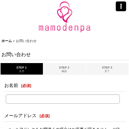
ホーム
>
お問い合わせ
お問い合わせ
STEP 1
STEP 2
STEP 3
入力
確認
完了
お名前
[
必須
]
メールアドレス
[
必須
]