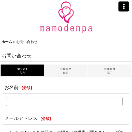
ホーム
>
お問い合わせ
お問い合わせ
STEP 1
STEP 2
STEP 3
入力
確認
完了
お名前
[
必須
]
メールアドレス
[
必須
]