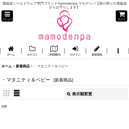
電磁波シールドウェア専門ブランドmamodenpa マモデンパ【身の周りの電磁波
からお守りします】
メニュー
カート
ホーム
カテゴリ
ご利用案内
ログイン
新規登録
ホーム
>
新着商品
>
・マタニティ＆ベビー
・マタニティ＆ベビー
[
新着商品
]
表示順変更
閉じる
0
件
表示数
:
並び順
: