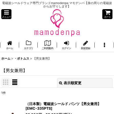
電磁波シールドウェア専門ブランドmamodenpa マモデンパ【身の周りの電磁波
からお守りします】
メニュー
カート
ホーム
カテゴリ
ご利用案内
ログイン
新規登録
ホーム
>
・ボトムス
>
【男女兼用】
【男女兼用】
表示順変更
閉じる
1
件
表示数
:
（日本製）電磁波シールド パンツ【男女兼用】
[
EMC-335PTS
]
並び順
: