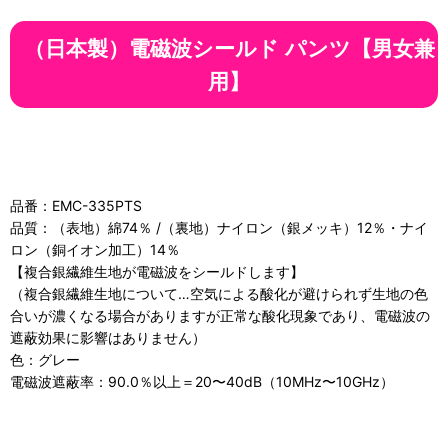
（日本製）電磁波シールド パンツ【男女兼
用】
品番：EMC-335PTS
品質：（表地）綿74％ /（裏地）ナイロン（銀メッキ）12％・ナイ
ロン（銅イオン加工）14％
【複合銀繊維生地が電磁波をシールドします】
（複合銀繊維生地について…空気による酸化が避けられず生地の色
合いが濃くなる場合がありますが正常な酸化現象であり、電磁波の
遮蔽効果に影響はありません）
色：グレー
電磁波遮蔽率：90.0％以上＝20〜40dB（10MHz〜10GHz）