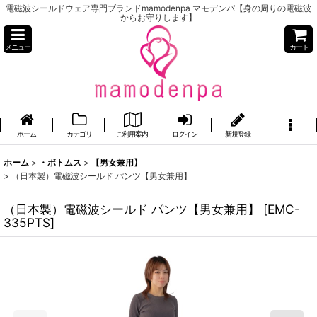
電磁波シールドウェア専門ブランドmamodenpa マモデンパ【身の周りの電磁波
からお守りします】
メニュー
カート
ホーム
カテゴリ
ご利用案内
ログイン
新規登録
ホーム
>
・ボトムス
>
【男女兼用】
>
（日本製）電磁波シールド パンツ【男女兼用】
（日本製）電磁波シールド パンツ【男女兼用】
[
EMC-
335PTS
]