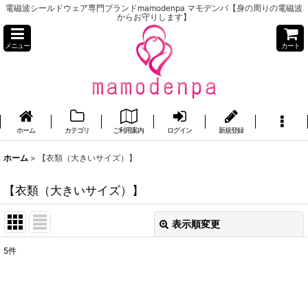
電磁波シールドウェア専門ブランドmamodenpa マモデンパ【身の周りの電磁波
からお守りします】
メニュー
カート
ホーム
カテゴリ
ご利用案内
ログイン
新規登録
ホーム
>
【衣類（大きいサイズ）】
【衣類（大きいサイズ）】
表示順変更
閉じる
5
件
表示数
:
並び順
: