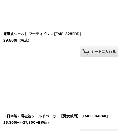
並び順
:
電磁波シールド フーディドレス
[
EMC-328FDD
]
29,800
円
(税込)
（日本製）電磁波シールドパーカー【男女兼用】
[
EMC-334PAK
]
25,800
円
～27,800
円
(税込)