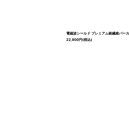
絞り込む
電磁波シールド プレミアム銀繊維パー
22,800
円
(税込)