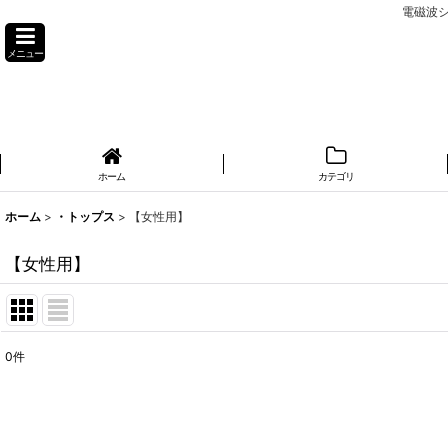
電磁波シ
メニュー
ホーム
カテゴリ
ホーム
>
・トップス
>
【女性用】
【女性用】
0
件
表示数
:
並び順
: