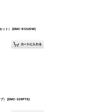
セット）
[
EMC-612UDW
]
イプ）
[
EMC-329PTS
]