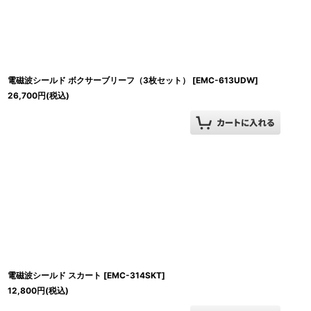
並び順
:
電磁波シールド ボクサーブリーフ（3枚セット）
[
EMC-613UDW
]
26,700
円
(税込)
電磁波シールド スカート
[
EMC-314SKT
]
12,800
円
(税込)