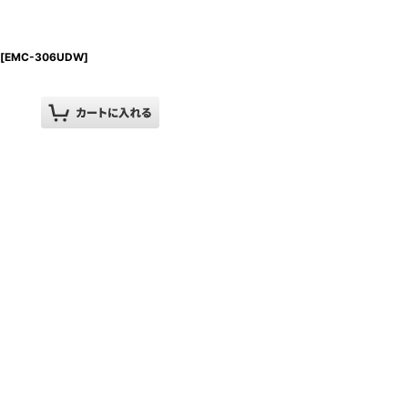
[
EMC-306UDW
]