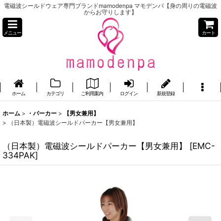
電磁波シールドウェア専門ブランドmamodenpa マモデンパ【身の周りの電磁波
からお守りします】
メニュー
カート
ホーム
カテゴリ
ご利用案内
ログイン
新規登録
ホーム
>
・パーカー
>
【男女兼用】
>
（日本製）電磁波シールドパーカー【男女兼用】
（日本製）電磁波シールドパーカー【男女兼用】
[
EMC-
334PAK
]