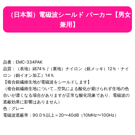
（日本製）電磁波シールド パーカー【男女
兼用】
品番：EMC-334PAK
品質：（表地）綿74％ /（裏地）ナイロン（銀メッキ）12％・ナイ
ロン（銅イオン加工）14％
【複合銀繊維生地が電磁波をシールドします】
（複合銀繊維生地について…空気による酸化が避けられず生地の色
合いが濃くなる場合がありますが正常な酸化現象であり、電磁波の
遮蔽効果に影響はありません）
色：グレー
電磁波遮蔽率：90.0％以上＝20〜40dB（10MHz〜10GHz）