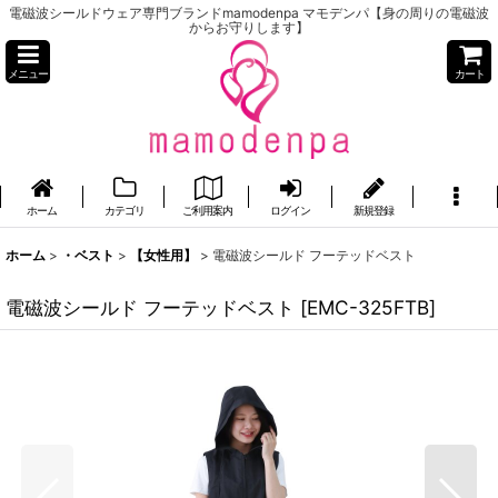
電磁波シールドウェア専門ブランドmamodenpa マモデンパ【身の周りの電磁波
からお守りします】
メニュー
カート
ホーム
カテゴリ
ご利用案内
ログイン
新規登録
ホーム
>
・ベスト
>
【女性用】
>
電磁波シールド フーテッドベスト
電磁波シールド フーテッドベスト
[
EMC-325FTB
]