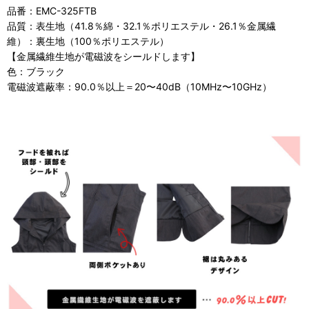
品番：EMC-325FTB
品質：表生地（41.8％綿・32.1％ポリエステル・26.1％金属繊
維）：裏生地（100％ポリエステル）
【金属繊維生地が電磁波をシールドします】
色：ブラック
電磁波遮蔽率：90.0％以上＝20〜40dB（10MHz〜10GHz）