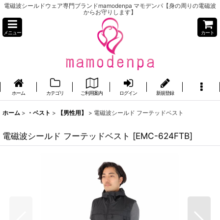
電磁波シールドウェア専門ブランドmamodenpa マモデンパ【身の周りの電磁波
からお守りします】
メニュー
カート
ホーム
カテゴリ
ご利用案内
ログイン
新規登録
ホーム
>
・ベスト
>
【男性用】
>
電磁波シールド フーテッドベスト
電磁波シールド フーテッドベスト
[
EMC-624FTB
]