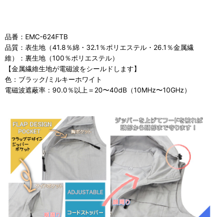
品番：EMC-624FTB
品質：表生地（41.8％綿・32.1％ポリエステル・26.1％金属繊
維）：裏生地（100％ポリエステル）
【金属繊維生地が電磁波をシールドします】
色：ブラック/ミルキーホワイト
電磁波遮蔽率：90.0％以上＝20〜40dB（10MHz〜10GHz）