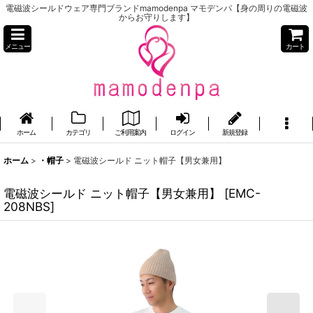
電磁波シールドウェア専門ブランドmamodenpa マモデンパ【身の周りの電磁波
からお守りします】
メニュー
カート
ホーム
カテゴリ
ご利用案内
ログイン
新規登録
ホーム
>
・帽子
>
電磁波シールド ニット帽子【男女兼用】
電磁波シールド ニット帽子【男女兼用】
[
EMC-
208NBS
]