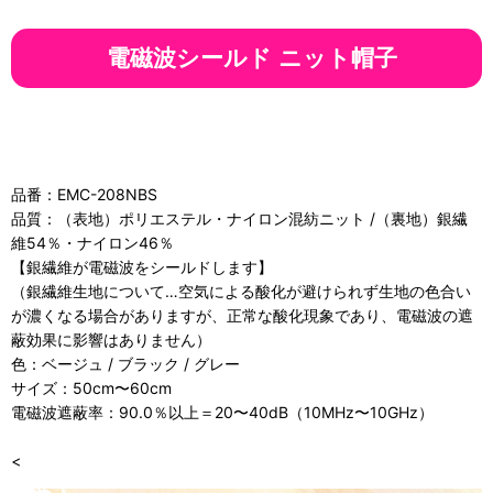
電磁波シールド ニット帽子
品番：EMC-208NBS
品質：（表地）ポリエステル・ナイロン混紡ニット /（裏地）銀繊
維54％・ナイロン46％
【銀繊維が電磁波をシールドします】
（銀繊維生地について…空気による酸化が避けられず生地の色合い
が濃くなる場合がありますが、正常な酸化現象であり、電磁波の遮
蔽効果に影響はありません）
色：ベージュ / ブラック / グレー
サイズ：50cm〜60cm
電磁波遮蔽率：90.0％以上＝20〜40dB（10MHz〜10GHz）
<