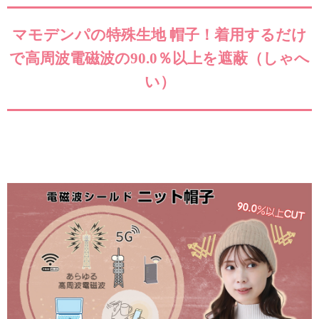
マモデンパの特殊生地 帽子！着用するだけ
で高周波電磁波の90.0％以上を遮蔽（しゃへ
い）